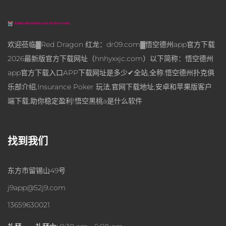
欢迎莅临▓Red Dragon 红龙：dr09.com▓悟空德州app官方下载
2026最新版官方下载网址（hnhyxxjc.com）以下简称：悟空德州
app官方下载入口APP下载网址是多少✔全站,全称:悟空德州扑克俱
乐部介绍,Insurance Poker 玩法,官网下载地址,安卓和苹果版客户
端下载,助你稳定盈利!悟空黑桃a是什么软件
找到我们
东方市留锡山49号
j9app@52j9.com
13659630021