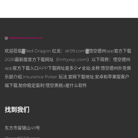
欢迎莅临▓Red Dragon 红龙：dr09.com▓悟空德州app官方下载
2026最新版官方下载网址（hnhyxxjc.com）以下简称：悟空德州
app官方下载入口APP下载网址是多少✔全站,全称:悟空德州扑克俱
乐部介绍,Insurance Poker 玩法,官网下载地址,安卓和苹果版客户
端下载,助你稳定盈利!悟空黑桃a是什么软件
找到我们
东方市留锡山49号