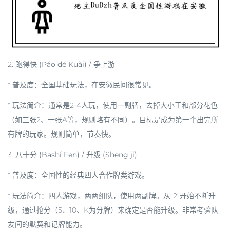
2.
跑得快 (Pǎo dé Kuài) / 争上游
*
普及度
：全国基础玩法，在安徽民间很常见。
*
玩法简介
：通常是2-4人玩，使用一副牌，去掉大小王和部分花色
（如三张2、一张A等，规则略有不同）。目标是成为第一个出完所
有牌的玩家。规则简单，节奏快。
3.
八十分 (Bāshí Fēn) / 升级 (Shēng jí)
*
普及度
：全国性的经典四人合作牌类游戏。
*
玩法简介
：四人游戏，两两组队，使用两副牌。从“2”开始不断升
级，通过抢分（5、10、K为分牌）来确定是否能升级。非常考验队
友间的默契和记牌能力。