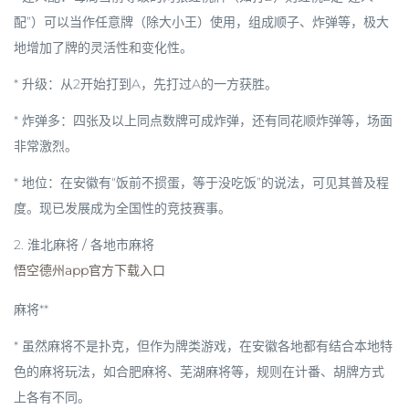
配”）可以当作任意牌（除大小王）使用，组成顺子、炸弹等，极大
地增加了牌的灵活性和变化性。
*
升级
：从2开始打到A，先打过A的一方获胜。
*
炸弹多
：四张及以上同点数牌可成炸弹，还有同花顺炸弹等，场面
非常激烈。
*
地位
：在安徽有“饭前不掼蛋，等于没吃饭”的说法，可见其普及程
度。现已发展成为全国性的竞技赛事。
2.
淮北麻将 / 各地市麻将
悟空德州app官方下载入口
麻将**
* 虽然麻将不是扑克，但作为牌类游戏，在安徽各地都有结合本地特
色的麻将玩法，如合肥麻将、芜湖麻将等，规则在计番、胡牌方式
上各有不同。