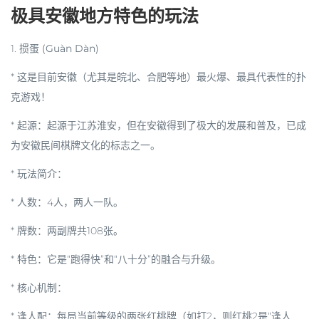
极具安徽地方特色的玩法
1.
掼蛋 (Guàn Dàn)
*
这是目前安徽（尤其是皖北、合肥等地）最火爆、最具代表性的扑
克游戏！
*
起源
：起源于江苏淮安，但在安徽得到了极大的发展和普及，已成
为安徽民间棋牌文化的标志之一。
*
玩法简介
：
*
人数
：4人，两人一队。
*
牌数
：两副牌共108张。
*
特色
：它是“跑得快”和“八十分”的融合与升级。
*
核心机制
：
*
逢人配
：每局当前等级的两张红桃牌（如打2，则红桃2是“逢人