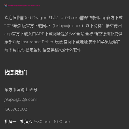
欢迎莅临▓Red Dragon 红龙：dr09.com▓悟空德州app官方下载
2026最新版官方下载网址（hnhyxxjc.com）以下简称：悟空德州
app官方下载入口APP下载网址是多少✔全站,全称:悟空德州扑克俱
乐部介绍,Insurance Poker 玩法,官网下载地址,安卓和苹果版客户
端下载,助你稳定盈利!悟空黑桃a是什么软件
找到我们
东方市留锡山49号
j9app@52j9.com
13659630021
礼拜一 - 礼拜六:
9:30 am - 6:00 pm