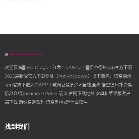
欢迎莅临▓Red Dragon 红龙：dr09.com▓悟空德州app官方下载
2026最新版官方下载网址（hnhyxxjc.com）以下简称：悟空德州
app官方下载入口APP下载网址是多少✔全站,全称:悟空德州扑克俱
乐部介绍,Insurance Poker 玩法,官网下载地址,安卓和苹果版客户
端下载,助你稳定盈利!悟空黑桃a是什么软件
找到我们