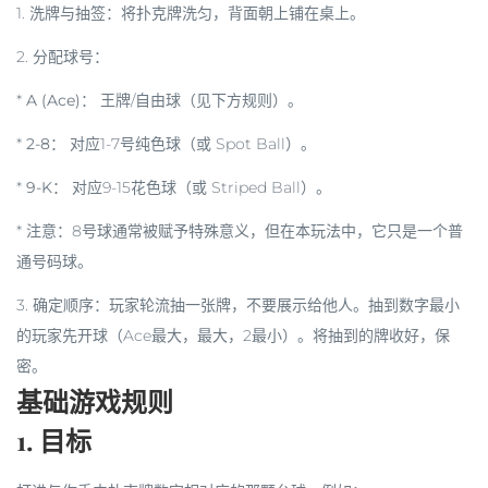
1.
洗牌与抽签
：将扑克牌洗匀，背面朝上铺在桌上。
2.
分配球号
：
*
A (Ace)
： 王牌/自由球（见下方规则）。
*
2-8
： 对应1-7号纯色球（或 Spot Ball）。
*
9-K
： 对应9-15花色球（或 Striped Ball）。
*
注意
：8号球通常被赋予特殊意义，但在本玩法中，它只是一个普
通号码球。
3.
确定顺序
：玩家轮流抽一张牌，不要展示给他人。抽到数字最小
的玩家先开球（Ace最大，最大，2最小）。将抽到的牌收好，保
密。
基础游戏规则
1. 目标