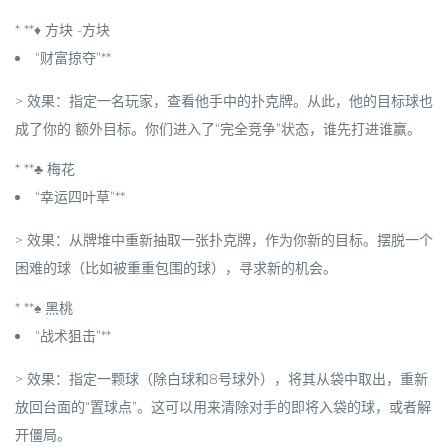
* **♦️ 方块 -方块
“财富掠夺”**
>
效果
：指定一名玩家，查看他手中的扑克牌。从此，他的目标球也
成了你的
额外目标
。你们进入了“完全竞争”状态，谁先打进谁赢。
* **♣️ 梅花
“幸运四叶草”**
>
效果
：从牌堆中重新抽取一张扑克牌，作为你新的目标。摆脱一个
困难的球（比如被重重包围的球），寻求新的机会。
* **♠️ 黑桃
“战术狙击”**
>
效果
：指定一颗球（除白球和8号球外），将其从袋中取出，重新
放回台面的“置球点”。这可以用来清除对手的即将入袋的球，或者解
开僵局。