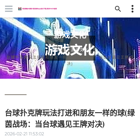
游戏文化
首页
游戏文化
台球扑克牌玩法打进和朋友一样的球(绿茵战场：当台球遇见王牌对
决)
台球扑克牌玩法打进和朋友一样的球(绿
茵战场：当台球遇见王牌对决)
2026-02-21 11:53:02