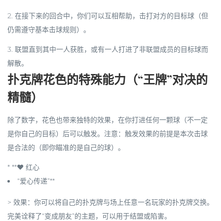
2. 在接下来的回合中，你们可以互相帮助，击打对方的目标球（但
仍需遵守基本击球规则）。
3. 联盟直到其中一人获胜，或有一人打进了非联盟成员的目标球而
解散。
扑克牌花色的特殊能力（“王牌”对决的
精髓）
除了数字，花色也带来独特的效果，在你打进任何一颗球（不一定
是你自己的目标）后可以触发。
注意：触发效果的前提是本次击球
是合法的（即你瞄准的是自己的球）。
* **♥️ 红心
“爱心传递”**
>
效果
：你可以将自己的扑克牌与场上任意一名玩家的扑克牌交换。
完美诠释了“变成朋友”的主题，可以用于结盟或陷害。