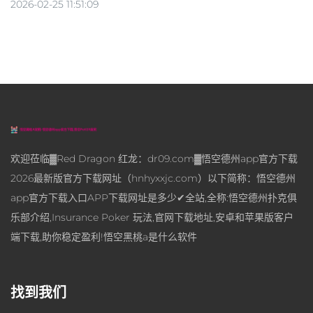
2026-02-25 11:51:09
欢迎莅临▓Red Dragon 红龙：dr09.com▓悟空德州app官方下载
2026最新版官方下载网址（hnhyxxjc.com）以下简称：悟空德州
app官方下载入口APP下载网址是多少✔全站,全称:悟空德州扑克俱
乐部介绍,Insurance Poker 玩法,官网下载地址,安卓和苹果版客户
端下载,助你稳定盈利!悟空黑桃a是什么软件
找到我们