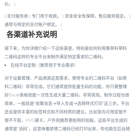
价。 |
|
支付服务商
| 专门用于收款。 |
资金安全有保障
，售后服务稳定。 |
通常与特定的支付账户绑定。 |
️ 各渠道补充说明
接下来，为你详细介绍一下这些渠道，特别是如何利用像
草料草料
二维码
这样的专业平台来制作满足特定需求的二维码。
在线平台定制（推荐用于专业需求）
对于设备管理、产品溯源这类需求，使用专业的二维码平台（如草
料二维码）非常合适。它们通常提供
批量生码
的功能，你只需整理
好Excel表格就能一次性生成大量二维码，非常高效。制作过程也很
简单，一般就是“
收集信息→导入生成→选择样式打印
”这三步。平台
还会提供丰富的标签样式和不同材质的建议，比如室内可用亚银不
银不干胶、PVC硬卡，户外则推荐更耐用的铝板。这些平台生成的
通常是“活码”，这意味着即使二维码已经打印出来，你也能在后台随