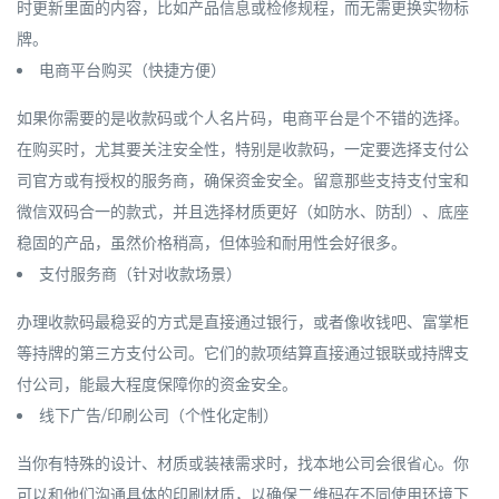
时更新里面的内容，比如产品信息或检修规程，而无需更换实物标
牌。
电商平台购买（快捷方便）
如果你需要的是收款码或个人名片码，电商平台是个不错的选择。
在购买时，尤其要关注安全性，特别是收款码，一定要选择
支付公
司官方或有授权的服务商
，确保资金安全。留意那些支持
支付宝和
微信双码合一
的款式，并且选择材质更好（如防水、防刮）、底座
稳固的产品，虽然价格稍高，但体验和耐用性会好很多。
支付服务商（针对收款场景）
办理收款码最稳妥的方式是直接通过
银行
，或者像
收钱吧、富掌柜
等持牌的第三方支付公司。它们的款项结算直接通过银联或持牌支
付公司，能最大程度保障你的资金安全。
线下广告/印刷公司（个性化定制）
当你有特殊的设计、材质或装裱需求时，找本地公司会很省心。你
可以和他们沟通具体的印刷材质，以确保二维码在不同使用环境下