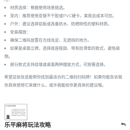
材质选择
：根据使用场景挑选。
室内
：推荐使用
亚银不干胶
或
PVC硬卡
，美观且成本可控。
户外
：建议选择
铝板
或具备
防水、防晒
特性的塑料材质。
安装摆放
：
确保二维码放置在
光线充足
、
无遮挡
的地方。
如果是桌面立牌，选择
底座稳固
、带有
防滑垫
的款式，避免碰
倒。
部分款式支持
挂墙
或
桌面
两种摆放方式，可按需选择。
希望这些信息能帮你找到最适合的二维码扫码牌！如果你能告诉我
你具体想用它来做什么，或许我能给你更具体的建议哦。
乐平麻将玩法攻略