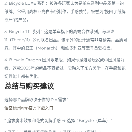
2.
Bicycle LUXE 系列
：被许多玩家认为是单车系列中
品质第一的
纸牌
。它采用高档亚光白卡纸制作，手感独特，被誉为“挽回了纸牌
尊严”的产品。
3.
Bicycle T11 系列
：这是单车旗下的
高端合作系列
，与理论
11（Theory11）公司联名出品。该系列的设计通常非常精美，品质可
靠。其中的
君王（Monarch）
和
维多利亚
等型号备受推崇。
4.
Bicycle Dragon 国风限定版
：如果你是
进阶玩家或中国风爱好
者
，这款2025年的新品不容错过。它融入了东方美学，在手感和花
切性能上都有优化。
总结与购买建议
选择哪个品牌取决于你的个人需求：
悟空德州app官方下载入口
*
追求魔术效果和花式切牌手感 → 选择 `Bicycle（单车）`