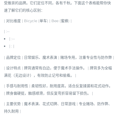
受推崇的品牌。它们定位不同，各有千秋。下面这个表格能帮你快
速了解它们的核心区别：
| 对比维度 | Bicycle (单车) | Bee (蜜蜂) |
| :--
| :--
| : |
|
品牌定位
| 日常娱乐、
魔术表演
|
赌场专用
，注重专业性与防作弊 |
|
设计特点
| 牌背通常有
白边
，便于魔术手法操作。 | 牌背多为
全幅
满花
（无边设计），有效防止记号和偷看。 |
|
手感与耐用性
| 柔韧性好，耐用度高，适合反复揉搓和花式动作。
| 牌身
偏硬挺
，触感顺滑，但反复弯折容易留下损伤。 |
|
主要优势
|
魔术表演
、
花式切牌
、日常游戏 |
专业赌场
、
防作弊
、
持久耐用
|