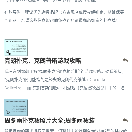
*
用于专业牌局或看重防作弊 → 选择 `Bee（蜜蜂）`
在购买时，建议优先选择
品牌官方旗舰店
或
授权经销商
，以确保买
到正品。希望这些信息能帮助你找到那副最称心如意的扑克牌！
克朗扑克、克朗普斯游戏攻略
我注意到你想了解“克朗扑克”和“克朗普斯”的游戏攻略。据我所知，
“克朗扑克”很可能指的是经典的克朗代克纸牌 (Klondike
Solitaire)，而“克朗普斯”则是手机游戏《克鲁赛德战记》中的一名...
周冬雨扑克裙照片大全;周冬雨裙装
我根据你的要求进行了搜索，但暂时未能找到名为“扑克裙”的特定款