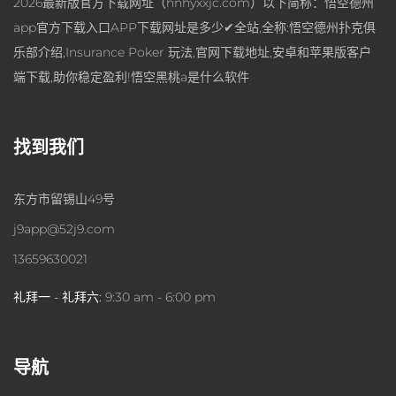
2026最新版官方下载网址（hnhyxxjc.com）以下简称：悟空德州
app官方下载入口APP下载网址是多少✔全站,全称:悟空德州扑克俱
乐部介绍,Insurance Poker 玩法,官网下载地址,安卓和苹果版客户
端下载,助你稳定盈利!悟空黑桃a是什么软件
找到我们
东方市留锡山49号
j9app@52j9.com
13659630021
礼拜一 - 礼拜六:
9:30 am - 6:00 pm
导航