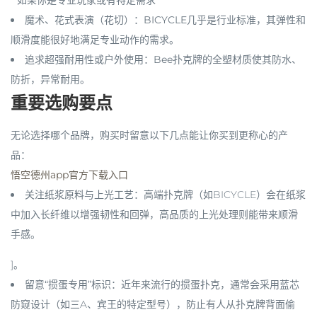
魔术、花式表演（花切）
：
BICYCLE
几乎是行业标准，其弹性和
顺滑度能很好地满足专业动作的需求。
追求超强耐用性或户外使用
：
Bee
扑克牌的
全塑材质
使其
防水、
防折
，异常耐用。
重要选购要点
无论选择哪个品牌，购买时留意以下几点能让你买到更称心的产
品：
悟空德州app官方下载入口
关注纸浆原料与上光工艺
：高端扑克牌（如BICYCLE）会在纸浆
中加入长纤维以增强韧性和回弹，高品质的上光处理则能带来顺滑
手感。
]。
留意“掼蛋专用”标识
：近年来流行的掼蛋扑克，通常会采用
蓝芯
防窥
设计（如三A、宾王的特定型号），防止有人从扑克牌背面偷