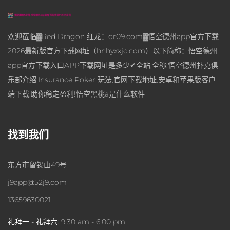
欢迎莅临▓Red Dragon 红龙：dr09.com▓悟空德州app官方下载
2026最新版官方下载网址（hnhyxxjc.com）以下简称：悟空德州
app官方下载入口APP下载网址是多少✔全站,全称:悟空德州扑克俱
乐部介绍,Insurance Poker 玩法,官网下载地址,安卓和苹果版客户
端下载,助你稳定盈利!悟空黑桃a是什么软件
找到我们
东方市留锡山49号
j9app@52j9.com
13659630021
礼拜一 - 礼拜六:
9:30 am - 6:00 pm