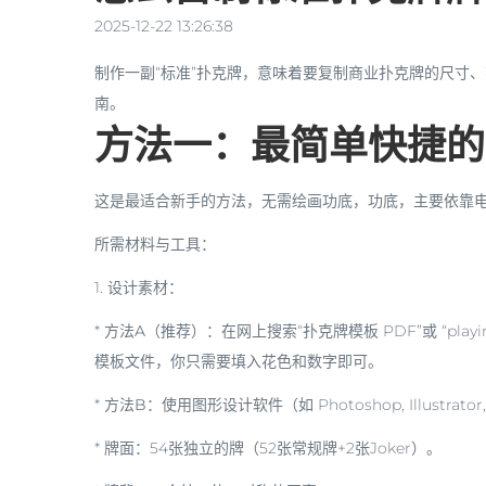
2025-12-22 13:26:38
制作一副“标准”扑克牌，意味着要复制商业扑克牌的
尺寸、
南。
方法一：最简单快捷的
这是最适合新手的方法，无需绘画功底，功底，主要依靠
所需材料与工具：
1.
设计素材
：
*
方法A（推荐）
：在网上搜索“扑克牌模板 PDF”或 “play
模板文件，你只需要填入花色和数字即可。
*
方法B
：使用图形设计软件（如 Photoshop, Illustr
*
牌面
：54张独立的牌（52张常规牌+2张Joker）。