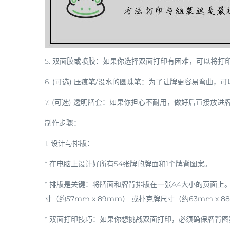
5.
双面胶或喷胶
：如果你选择双面打印有困难，可以将打
6.
(可选) 压痕笔/没水的圆珠笔
：为了让牌更容易弯曲，可
7.
(可选) 透明牌套
：如果你担心不耐用，做好后直接放进
制作步骤：
1.
设计与排版
：
* 在电脑上设计好所有54张牌的牌面和1个牌背图案。
*
排版是关键
：将牌面和牌背排版在一张A4大小的页面上。
寸（约57mm x 89mm）
或
扑克牌尺寸（约63mm x 8
*
双面打印技巧
：如果你想挑战双面打印，必须确保牌背图