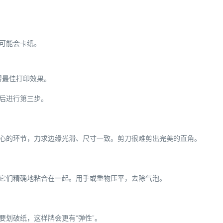
可能会卡纸。
获得最佳打印效果。
然后进行第三步。
耐心的环节，力求边缘光滑、尺寸一致。剪刀很难剪出完美的直角。
将它们精确地粘合在一起。用手或重物压平，去除气泡。
要划破纸，这样牌会更有“弹性”。