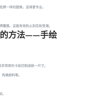
克牌一样的圆角，显得更专业。
牌覆膜。这能有效防止刮花和受潮。
的方法——手绘
用非常厚的卡纸切割成统一尺寸。
、丙烯颜料等。
损。