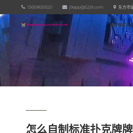
13659630021
j9app@52j9.com
东方市
首页官网入
怎么自制标准扑克牌牌