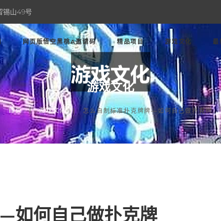
留锡山49号
口
网页版悟空黑桃A邀请码
精品项目
游戏文化
最
游戏文化
首页
游戏文化
怎么自制标准扑克牌牌—如何自己做扑克牌
—如何自己做扑克牌