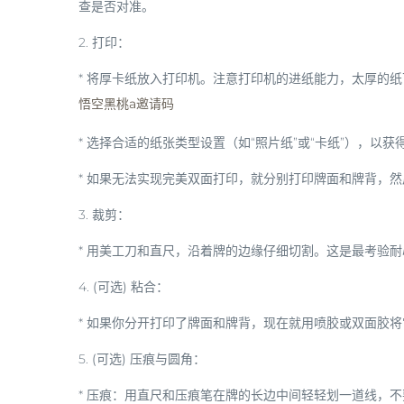
查是否对准。
2.
打印
：
* 将厚卡纸放入打印机。
注意打印机的进纸能力
，太厚的纸
悟空黑桃a邀请码
* 选择合适的纸张类型设置（如“照片纸”或“卡纸”），以
* 如果无法实现完美双面打印，就分别打印牌面和牌背，
3.
裁剪
：
* 用美工刀和直尺，沿着牌的边缘仔细切割。这是最考验
4.
(可选) 粘合
：
* 如果你分开打印了牌面和牌背，现在就用喷胶或双面胶
5.
(可选) 压痕与圆角
：
*
压痕
：用直尺和压痕笔在牌的长边中间轻轻划一道线，不