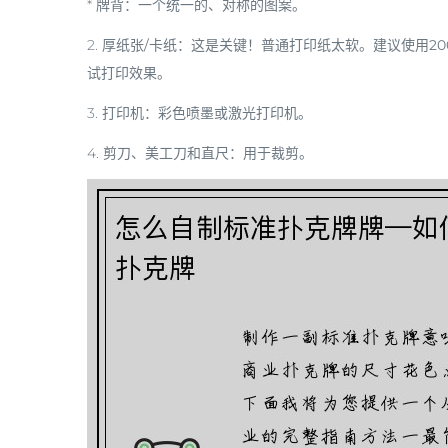
*
牌背
：一个统一的、对称的图案。
2.
厚纸张/卡纸
：这是关键！普通打印纸太软。建议使用
20
试打印效果。
3.
打印机
：彩色喷墨或激光打印机。
4.
剪刀、美工刀和直尺
：用于裁剪。