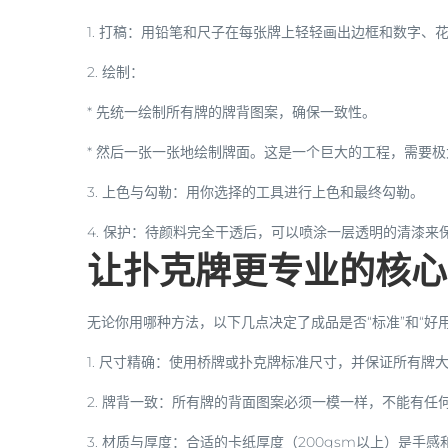
1.
打稿
：用铅笔和尺子在每张牌上轻轻画出边框和数字、
2.
绘制
：
* 先统一绘制所有牌的
牌背
图案，确保一致性。
* 然后一张一张地绘制牌面。这是一个巨大的工程，需要
3.
上色与勾勒
：用你选择的工具进行上色和最终勾勒。
4.
保护
：待颜料完全干透后，可以喷涂一层透明的清漆来
让扑克牌更专业的核心
无论你用哪种方法，以下几点决定了成品是否“标准”和“好用
1.
尺寸精确
：使用桥牌或扑克牌标准尺寸，并保证所有牌
2.
牌背一致
：所有牌的背面图案必须一模一样，不能有任何
3.
材质与厚度
：合适的卡纸厚度（200gsm以上）是手感