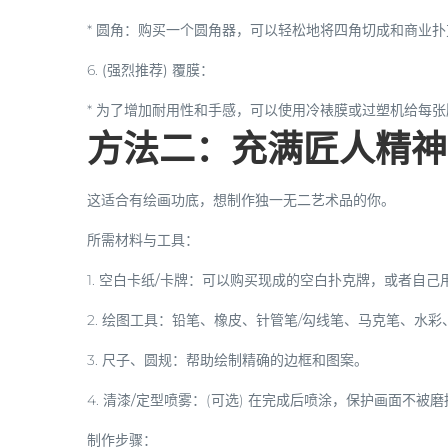
*
圆角
：购买一个
圆角器
，可以轻松地将四角切成和商业扑
6.
(强烈推荐) 覆膜
：
* 为了增加耐用性和手感，可以使用
冷裱膜
或过塑机给每张
方法二：充满匠人精神
这适合有绘画功底，想制作独一无二艺术品的你。
所需材料与工具：
1.
空白卡纸/卡牌
：可以购买现成的空白扑克牌，或者自己
2.
绘图工具
：铅笔、橡皮、针管笔/勾线笔、马克笔、水彩
3.
尺子、圆规
：帮助绘制精确的边框和图案。
4.
清漆/定型喷雾
：(可选) 在完成后喷涂，保护画面不被磨
制作步骤：