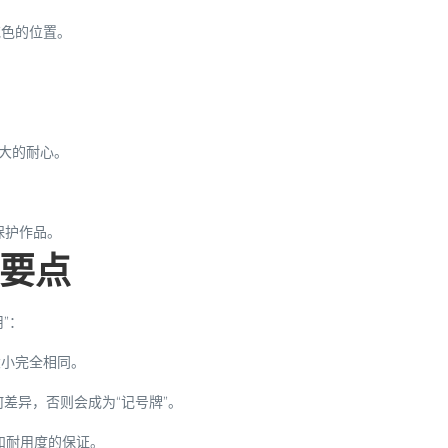
花色的位置。
极大的耐心。
保护作品。
要点
”：
大小完全相同。
差异，否则会成为“记号牌”。
和耐用度的保证。