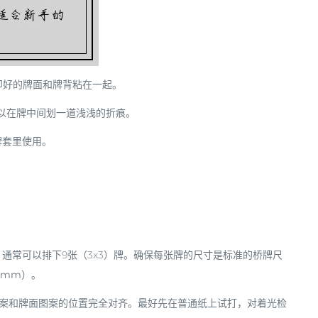
印好的牌面和牌背粘在一起。
以在牌中间划一道浅浅的折痕。
牌套里使用。
通常可以排下9张（3x3）牌。确保每张牌的尺寸是标准的
桥牌尺
8mm）
。
案和牌面图案的位置完全对齐。最好先在普通纸上试打，对着光检