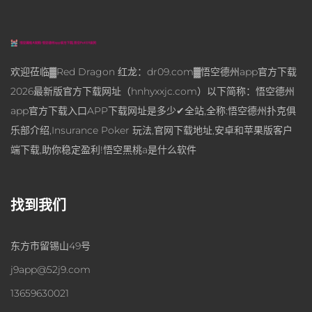
欢迎莅临▓Red Dragon 红龙：dr09.com▓悟空德州app官方下载
2026最新版官方下载网址（hnhyxxjc.com）以下简称：悟空德州
app官方下载入口APP下载网址是多少✔全站,全称:悟空德州扑克俱
乐部介绍,Insurance Poker 玩法,官网下载地址,安卓和苹果版客户
端下载,助你稳定盈利!悟空黑桃a是什么软件
找到我们
东方市留锡山49号
j9app@52j9.com
13659630021