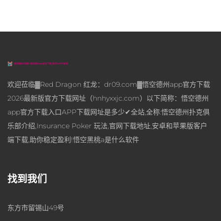
欢迎莅临▓Red Dragon 红龙：dr09.com▓悟空德州app官方下载
2026最新版官方下载网址（hnhyxxjc.com）以下简称：悟空德州
app官方下载入口APP下载网址是多少✔全站,全称:悟空德州扑克俱
乐部介绍,Insurance Poker 玩法,官网下载地址,安卓和苹果版客户
端下载,助你稳定盈利!悟空黑桃a是什么软件
找到我们
东方市留锡山49号