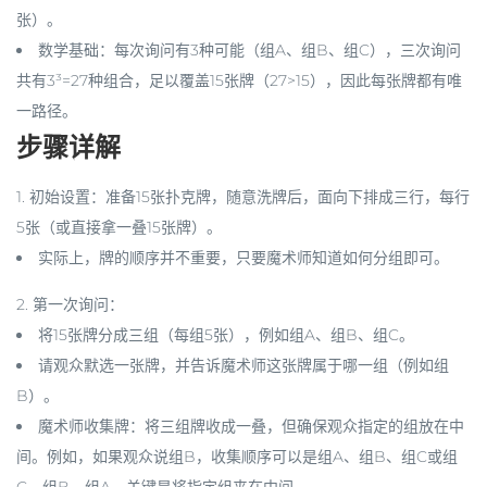
张）。
数学基础：每次询问有3种可能（组A、组B、组C），三次询问
共有3³=27种组合，足以覆盖15张牌（27>15），因此每张牌都有唯
一路径。
步骤详解
1.
初始设置
：准备15张扑克牌，随意洗牌后，面向下排成三行，每行
5张（或直接拿一叠15张牌）。
实际上，牌的顺序并不重要，只要魔术师知道如何分组即可。
2.
第一次询问
：
将15张牌分成三组（每组5张），例如组A、组B、组C。
请观众默选一张牌，并告诉魔术师这张牌属于哪一组（例如组
B）。
魔术师收集牌：将三组牌收成一叠，但
确保观众指定的组放在中
间
。例如，如果观众说组B，收集顺序可以是组A、组B、组C或组
C、组B、组A。关键是将指定组夹在中间。