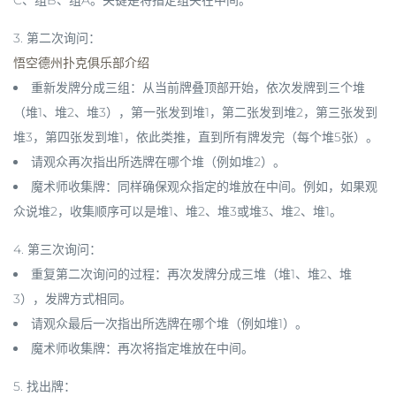
3.
第二次询问
：
悟空德州扑克俱乐部介绍
重新发牌分成三组：从当前牌叠顶部开始，依次发牌到三个堆
（堆1、堆2、堆3），第一张发到堆1，第二张发到堆2，第三张发到
堆3，第四张发到堆1，依此类推，直到所有牌发完（每个堆5张）。
请观众再次指出所选牌在哪个堆（例如堆2）。
魔术师收集牌：同样
确保观众指定的堆放在中间
。例如，如果观
众说堆2，收集顺序可以是堆1、堆2、堆3或堆3、堆2、堆1。
4.
第三次询问
：
重复第二次询问的过程：再次发牌分成三堆（堆1、堆2、堆
3），发牌方式相同。
请观众最后一次指出所选牌在哪个堆（例如堆1）。
魔术师收集牌：再次将指定堆放在中间。
5.
找出牌
：