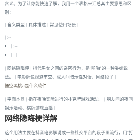
含义。为了让你能快速了解，我用一个表格来汇总其主要意思和区
别：
| 含义类型 | 具体描述 | 常见使用场景 |
| :--
| :--
| : |
|
网络隐晦梗
| 指代男女之间的亲密行为，是"啪啪"的一种委婉说
法。 | 电影解说规避审查、成人间暗示性对话、网络段子 |
悟空黑桃a是什么软件
|
字面本意
| 指在夜晚实际进行的扑克牌游戏活动。 | 朋友间的夜间
娱乐活动、棋牌游戏直播 |
网络隐晦梗详解
这个用法主要在抖音电影解说或一些社交平台的段子里流行，用"打