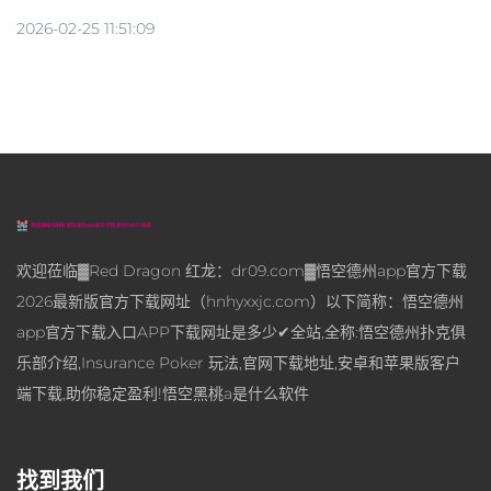
2026-02-25 11:51:09
欢迎莅临▓Red Dragon 红龙：dr09.com▓悟空德州app官方下载
2026最新版官方下载网址（hnhyxxjc.com）以下简称：悟空德州
app官方下载入口APP下载网址是多少✔全站,全称:悟空德州扑克俱
乐部介绍,Insurance Poker 玩法,官网下载地址,安卓和苹果版客户
端下载,助你稳定盈利!悟空黑桃a是什么软件
找到我们