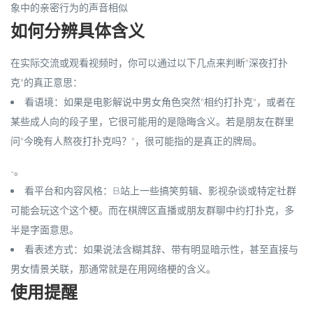
象中的亲密行为的声音相似
如何分辨具体含义
在实际交流或观看视频时，你可以通过以下几点来判断"深夜打扑
克"的真正意思：
看语境
：如果是
电影解说
中男女角色突然"相约打扑克"，或者在
某些
成人向的段子
里，它很可能用的是隐晦含义。若是朋友在群里
问"今晚有人熬夜打扑克吗？"，很可能指的是真正的牌局。
-。
看平台和内容风格
：B站上一些
搞笑剪辑、影视杂谈或特定社群
可能会玩这个这个梗。而在
棋牌区直播
或
朋友群聊
中约打扑克，多
半是字面意思。
看表述方式
：如果说法
含糊其辞、带有明显暗示性
，甚至直接与
男女情景关联，那通常就是在用网络梗的含义。
使用提醒