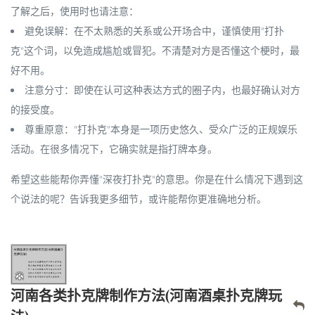
了解之后，使用时也请注意：
避免误解
：在
不太熟悉的关系或公开场合
中，谨慎使用"打扑
克"这个词，以免造成尴尬或冒犯。不清楚对方是否懂这个梗时，最
好不用。
注意分寸
：即使在认可这种表达方式的圈子内，也最好
确认对方
的接受度
。
尊重原意
："打扑克"本身是一项
历史悠久、受众广泛的正规娱乐
活动
。在很多情况下，它确实就是指打牌本身。
希望这些能帮你弄懂"深夜打扑克"的意思。你是在什么情况下遇到这
个说法的呢？告诉我更多细节，或许能帮你更准确地分析。
河南各类扑克牌制作方法(河南酒桌扑克牌玩