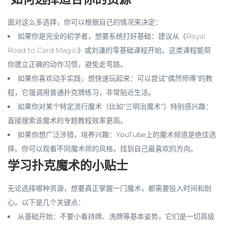
面对这么多选择，你可以根据自己的情况来决定：
如果你是完全的初学者
，想要
系统打好基础
：建议从《Royal
Road to Card Magic》或
刘谦的零基础课程
开始。这类课程能帮
你建立正确的动作习惯，避免走弯路。
如果你喜欢动手实践，想快速玩起来
：可以尝试
“偶然师傅”的教
程
，它强调用普通扑克牌练习，非常贴近生活。
如果你对某个特定流行魔术（比如“三明治魔术”）特别感兴趣
：
直接搜索该魔术的专题教程效率更高。
如果你想广泛涉猎，培养兴趣
：
YouTube
上的魔术频道是绝佳选
择。你可以观看不同魔术师的风格，找到自己最喜欢的方向。
学习扑克魔术的小贴士
无论选择哪种资源，想要真正掌握一门魔术，都需要投入时间和耐
心。以下是几个关键点：
从基础开始
：不要小看持牌、洗牌等基本姿势，它们是一切高级