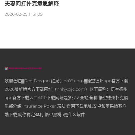
夫妻间打扑克意思解释
2026-02-25 11:51:09
欢迎莅临▓Red Dragon 红龙：dr09.com▓悟空德州app官方下载
2026最新版官方下载网址（hnhyxxjc.com）以下简称：悟空德州
app官方下载入口APP下载网址是多少✔全站,全称:悟空德州扑克俱
乐部介绍,Insurance Poker 玩法,官网下载地址,安卓和苹果版客户
端下载,助你稳定盈利!悟空黑桃a是什么软件