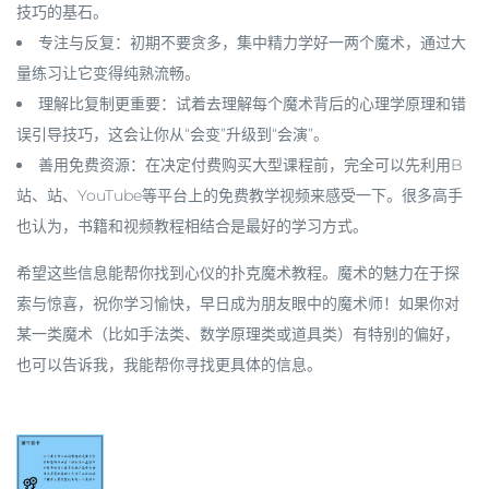
技巧的基石。
专注与反复
：初期不要贪多，集中精力学好一两个魔术，通过大
量练习让它变得纯熟流畅。
理解比复制更重要
：试着去理解每个魔术背后的
心理学原理
和
错
误引导技巧
，这会让你从“会变”升级到“会演”。
善用免费资源
：在决定付费购买大型课程前，完全可以先利用B
站、站、YouTube等平台上的免费教学视频来感受一下。很多高手
也认为，书籍和视频教程相结合是最好的学习方式。
希望这些信息能帮你找到心仪的扑克魔术教程。魔术的魅力在于探
索与惊喜，祝你学习愉快，早日成为朋友眼中的魔术师！如果你对
某一类魔术（比如手法类、数学原理类或道具类）有特别的偏好，
也可以告诉我，我能帮你寻找更具体的信息。