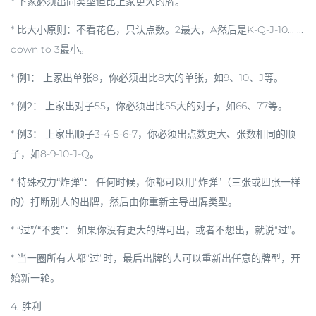
* 下家必须出
同类型但比上家更大
的牌。
*
比大小原则
：不看花色，只认点数。2最大，A然后是K-Q-J-10... ...
down to 3最小。
*
例1：
上家出单张8，你必须出比8大的单张，如9、10、J等。
*
例2：
上家出对子55，你必须出比55大的对子，如66、77等。
*
例3：
上家出顺子3-4-5-6-7，你必须出点数更大、张数相同的顺
子，如8-9-10-J-Q。
*
特殊权力“炸弹”：
任何时候，你都可以用“炸弹”（三张或四张一样
的）打断别人的出牌，然后由你重新主导出牌类型。
*
“过”/“不要”：
如果你没有更大的牌可出，或者不想出，就说“过”。
* 当一圈所有人都“过”时，最后出牌的人可以
重新出任意的牌型
，开
始新一轮。
4.
胜利