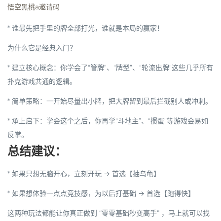
悟空黑桃a邀请码
* 谁最先把手里的牌全部打光，谁就是本局的赢家！
为什么它是经典入门？
*
建立核心概念
：你学会了“管牌”、“牌型”、“轮流出牌”这些几乎所有
扑克游戏共通的逻辑。
*
简单策略
：一开始尽量出小牌，把大牌留到最后拦截别人或冲刺。
*
承上启下
：学会这个之后，你再学“斗地主”、“掼蛋”等游戏会易如
反掌。
总结建议：
*
如果只想无脑开心，立刻开玩 → 首选【抽乌龟】
*
如果想体验一点点竞技感，为以后打基础 → 首选【跑得快】
这两种玩法都能让你真正做到
“零零基础秒变高手”
，马上就可以找