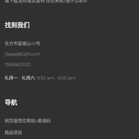
端下载,助你稳定盈利!悟空黑桃a是什么软件
找到我们
东方市留锡山49号
j9app@52j9.com
13659630021
礼拜一 - 礼拜六:
9:30 am - 6:00 pm
导航
网页版悟空黑桃a邀请码
精品项目