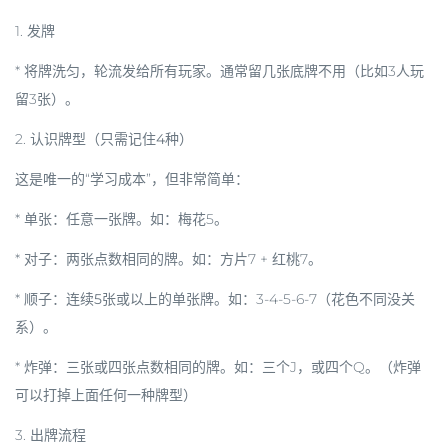
1.
发牌
* 将牌洗匀，轮流发给所有玩家。通常留几张底牌不用（比如3人玩
留3张）。
2.
认识牌型（只需记住4种）
这是唯一的“学习成本”，但非常简单：
*
单张
：任意一张牌。如：梅花5。
*
对子
：两张点数相同的牌。如：方片7 + 红桃7。
*
顺子
：
连续5张或以上
的单张牌。如：3-4-5-6-7（花色不同没关
系）。
*
炸弹
：
三张或四张
点数相同的牌。如：三个J，或四个Q。（炸弹
可以打掉上面任何一种牌型）
3.
出牌流程