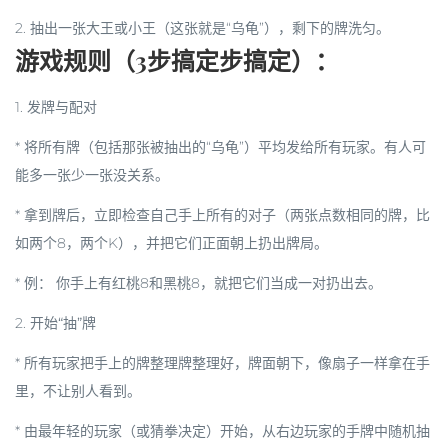
2. 抽出一张大王或小王（这张就是“乌龟”），剩下的牌洗匀。
游戏规则（3步搞定步搞定）：
1.
发牌与配对
* 将所有牌（包括那张被抽出的“乌龟”）平均发给所有玩家。有人可
能多一张少一张没关系。
* 拿到牌后，
立即检查自己手上所有的对子
（两张点数相同的牌，比
如两个8，两个K），并把它们正面朝上扔出牌局。
*
例：
你手上有红桃8和黑桃8，就把它们当成一对扔出去。
2.
开始“抽”牌
* 所有玩家把手上的牌整理牌整理好，
牌面朝下
，像扇子一样拿在手
里，不让别人看到。
* 由最年轻的玩家（或猜拳决定）开始，从右边玩家的手牌中
随机抽