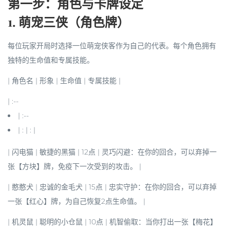
第一步：角色与卡牌设定
1. 萌宠三侠（角色牌）
每位玩家开局时选择一位萌宠侠客作为自己的代表。每个角色拥有
独特的
生命值
和
专属技能
。
| 角色名 | 形象 | 生命值 | 专属技能 |
| :--
| :--
| : | : |
|
闪电猫
| 敏捷的黑猫 | 12点 |
灵巧闪避
：在你的回合，可以弃掉一
张【方块】牌，免疫下一次受到的攻击。 |
|
憨憨犬
| 忠诚的金毛犬 | 15点 |
忠实守护
：在你的回合，可以弃掉
一张【红心】牌，为自己恢复2点生命值。 |
|
机灵鼠
| 聪明的小仓鼠 | 10点 |
机智偷取
：当你打出一张【梅花】