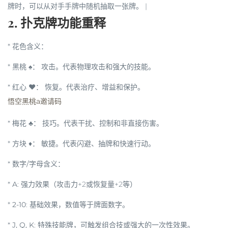
牌时，可以从对手手牌中随机抽取一张牌。 |
2. 扑克牌功能重释
*
花色含义
：
*
黑桃 ♠️
：
攻击
。代表物理攻击和强大的技能。
*
红心 ❤️
：
恢复
。代表治疗、增益和保护。
悟空黑桃a邀请码
*
梅花 ♣️
：
技巧
。代表干扰、控制和非直接伤害。
*
方块 ♦️
：
敏捷
。代表闪避、抽牌和快速行动。
*
数字/字母含义
：
*
A
: 强力效果（攻击力+2或恢复量+2等）
*
2-10
: 基础效果，数值等于牌面数字。
*
J, Q, K
: 特殊技能牌，可触发组合技或强大的一次性效果。