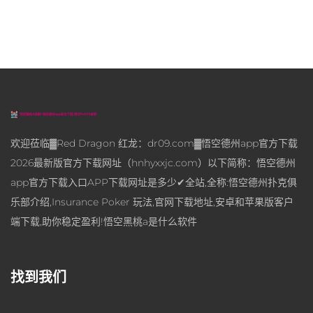
欢迎莅临▓Red Dragon 红龙：dr09.com▓悟空德州app官方下载
2026最新版官方下载网址（hnhyxxjc.com）以下简称：悟空德州
app官方下载入口APP下载网址是多少✔全站,全称:悟空德州扑克俱
乐部介绍,Insurance Poker 玩法,官网下载地址,安卓和苹果版客户
端下载,助你稳定盈利!悟空黑桃a是什么软件
找到我们