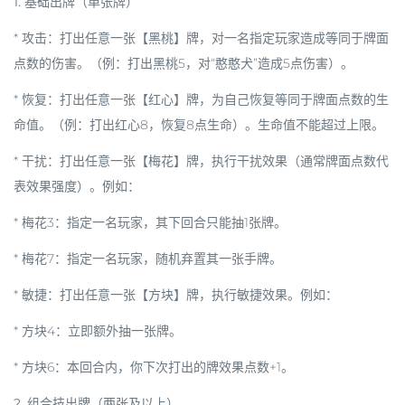
1. 基础出牌（单张牌）
*
攻击
：打出任意一张【黑桃】牌，对一名指定玩家造成等同于牌面
点数的伤害。（例：打出黑桃5，对“憨憨犬”造成5点伤害）。
*
恢复
：打出任意一张【红心】牌，为自己恢复等同于牌面点数的生
命值。（例：打出红心8，恢复8点生命）。生命值不能超过上限。
*
干扰
：打出任意一张【梅花】牌，执行干扰效果（通常牌面点数代
表效果强度）。例如：
* 梅花3：指定一名玩家，其下回合只能抽1张牌。
* 梅花7：指定一名玩家，随机弃置其一张手牌。
*
敏捷
：打出任意一张【方块】牌，执行敏捷效果。例如：
* 方块4：立即额外抽一张牌。
* 方块6：本回合内，你下次打出的牌效果点数+1。
2. 组合技出牌（两张及以上）