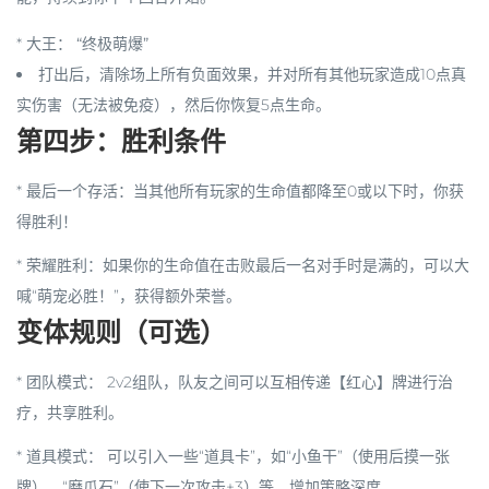
*
大王
：
“终极萌爆”
打出后，清除场上所有负面效果，并对所有其他玩家造成10点真
实伤害（无法被免疫），然后你恢复5点生命。
第四步：胜利条件
*
最后一个存活
：当其他所有玩家的生命值都降至0或以下时，你获
得胜利！
*
荣耀胜利
：如果你的生命值在击败最后一名对手时是满的，可以大
喊“萌宠必胜！”，获得额外荣誉。
变体规则（可选）
*
团队模式
： 2v2组队，队友之间可以互相传递【红心】牌进行治
疗，共享胜利。
*
道具模式
： 可以引入一些“道具卡”，如“小鱼干”（使用后摸一张
牌）、“磨爪石”（使下一次攻击+3）等，增加策略深度。