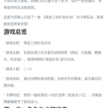
人知的官方游戏，但我们可以基于这个名字，设计一套完整的、简
单易学的玩法和规则。
这里为您精心打造了一套
《萌宠三侠扑克对决》
的卡牌玩法，希望
能给您带来灵感！
游戏总览
*
游戏名称
： 萌宠三侠扑克对决
*
游戏主题
： 玩家扮演三位可爱的动物侠客（例如：闪电猫、憨憨
犬、机灵鼠），使用特制的“萌宠扑克”进行对决。
*
游戏人数
： 2-4人
*
游戏目标
： 通过出牌和发动技能，击败对手的萌宠，成为最后的
胜利者。
*
卡牌构成
： 使用一副标准的54张扑克牌（包括大小王），但每张
牌都被赋予了新的含义。