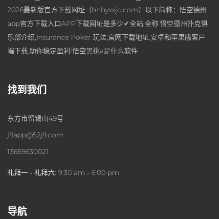
2026最新版官方下载网址（hnhyxxjc.com）以下简称：悟空德州
app官方下载入口APP下载网址是多少✔全站,全称:悟空德州扑克俱
乐部介绍,Insurance Poker 玩法,官网下载地址,安卓和苹果版客户
端下载,助你稳定盈利!悟空黑桃a是什么软件
找到我们
东方市留锡山49号
j9app@52j9.com
13659630021
礼拜一 - 礼拜六:
9:30 am - 6:00 pm
导航