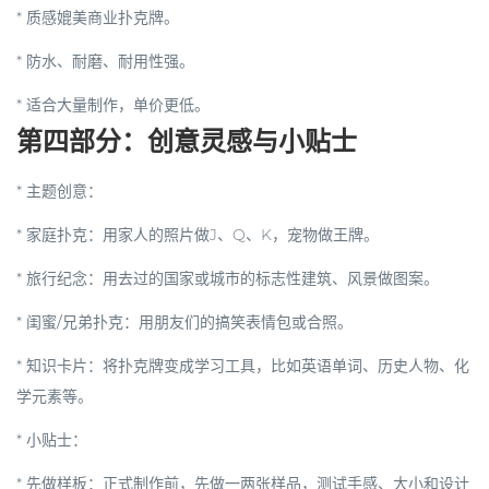
* 质感媲美商业扑克牌。
* 防水、耐磨、耐用性强。
* 适合大量制作，单价更低。
第四部分：创意灵感与小贴士
*
主题创意
：
*
家庭扑克
：用家人的照片做J、Q、K，宠物做王牌。
*
旅行纪念
：用去过的国家或城市的标志性建筑、风景做图案。
*
闺蜜/兄弟扑克
：用朋友们的搞笑表情包或合照。
*
知识卡片
：将扑克牌变成学习工具，比如英语单词、历史人物、化
学元素等。
*
小贴士
：
*
先做样板
：正式制作前，先做一两张样品，测试手感、大小和设计