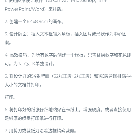
1. 使用图形设计软件（如
Canva、Photoshop
，甚至
PowerPoint/Word
）来排版。
2. 创建一个6.4x8.9cm的画布。
3. 设计牌面：插入文本框输入角标，插入图片或形状作为中心图
案。
4.
高效技巧
：为所有数字牌创建一个模板，只需替换数字和花色即
可。为J、Q、K单独设计。
5. 将设计好的54张牌面（52张正牌+2张王牌）和1张牌背图排满A4
大小的文档并打印。
打印。
6. 将打印好的纸张仔细地粘贴在卡纸上，增强硬度。或者直接使用
足够厚的喷墨打印纸进行打印。
7. 用剪刀或裁纸刀沿着边框精确裁剪。