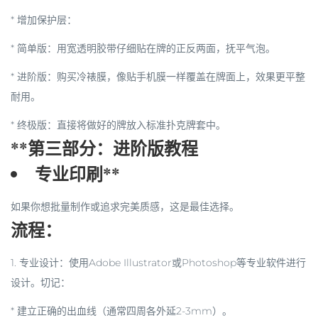
*
增加保护层
：
*
简单版
：用宽透明胶带仔细贴在牌的正反两面，抚平气泡。
*
进阶版
：购买
冷裱膜
，像贴手机膜一样覆盖在牌面上，效果更平整
耐用。
*
终极版
：直接将做好的牌放入
标准扑克牌套
中。
**第三部分：进阶版教程
专业印刷**
如果你想批量制作或追求完美质感，这是最佳选择。
流程：
1.
专业设计
：使用Adobe Illustrator或Photoshop等专业软件进行
设计。
切记
：
* 建立正确的出血线（通常四周各外延2-3mm）。