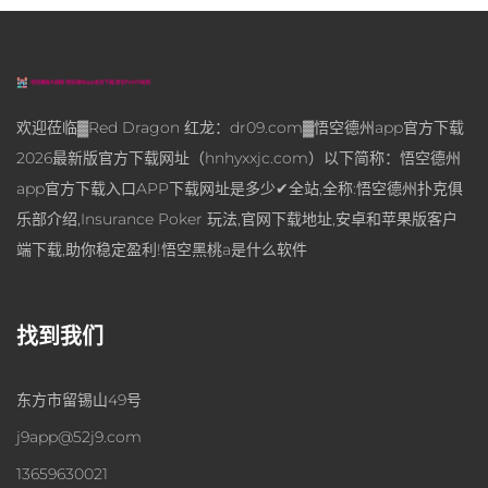
欢迎莅临▓Red Dragon 红龙：dr09.com▓悟空德州app官方下载
2026最新版官方下载网址（hnhyxxjc.com）以下简称：悟空德州
app官方下载入口APP下载网址是多少✔全站,全称:悟空德州扑克俱
乐部介绍,Insurance Poker 玩法,官网下载地址,安卓和苹果版客户
端下载,助你稳定盈利!悟空黑桃a是什么软件
找到我们
东方市留锡山49号
j9app@52j9.com
13659630021