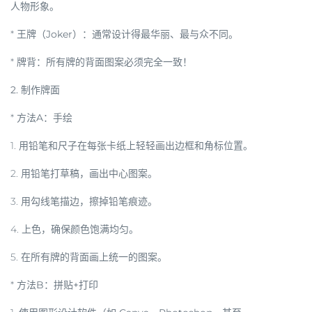
人物形象。
*
王牌（Joker）
：通常设计得最华丽、最与众不同。
*
牌背
：所有牌的背面图案必须完全一致！
2. 制作牌面
*
方法A：手绘
1. 用铅笔和尺子在每张卡纸上轻轻画出边框和角标位置。
2. 用铅笔打草稿，画出中心图案。
3. 用勾线笔描边，擦掉铅笔痕迹。
4. 上色，确保颜色饱满均匀。
5. 在所有牌的背面画上统一的图案。
*
方法B：拼贴+打印