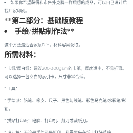
如果你希望获得和市售扑克牌一样质感的成品，可以自己设计后
找厂家印刷。
**第二部分：基础版教程
手绘/拼贴制作法**
这个方法最适合家庭DIY，材料容易获取。
所需材料：
*
卡纸/厚白纸
：建议200-300gsm的卡纸，厚度适中，不易折弯。
可以选择一包空白的索引卡，尺寸非常合适。
*
工具
：
*
手绘派
：铅笔、橡皮、尺子、黑色勾线笔、彩色马克笔/水彩笔/彩
铅。
*
拼贴打印派
：电脑、打印机、剪刀或裁纸刀。
*
设计稿
：无论是手绘还是打印，都需要先在纸上打好草稿。