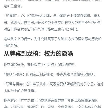
是
10
位皇帝。
* 如果将
J、Q、K
的
12
张人头牌，与中国历史上诸如
汉高祖、唐太
宗、武则天、成吉思汗
等著名帝王建立起的庞大帝国与不朽功业相
对应，你会发现它们在气魄与格局上竟有几分神似。
这些数字上的偶合，为扑克牌赋予了某种东方式的宿命感与历史轮
回的意味。
从牌桌到龙椅：权力的隐喻
扑克牌的玩法，某种程度上也是权力游戏的缩影：
*
规则与秩序
：如同帝王制定律法，扑克游戏也遵循特定规则。
*
联盟与博弈
：在一些玩法中，玩家需要
结盟
或猜测对手心思，这好
比政治中的合纵连横。
扑克牌这一方寸之物，巧妙地将东西方数千年的王权叙事浓缩其
中。它不仅是一件娱乐工具，更是一个
承载历史、文化与权力的独