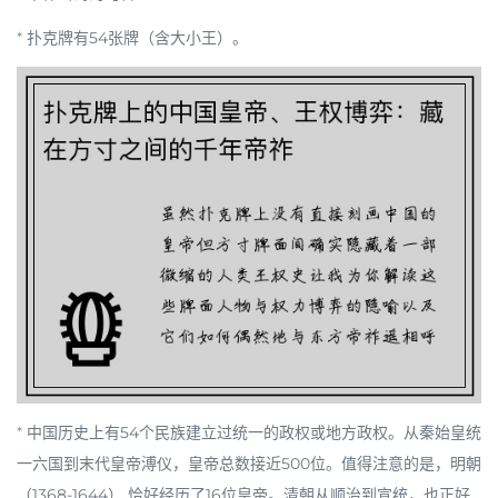
* 扑克牌有
54
张牌（含大小王）。
* 中国历史上有
54
个民族建立过统一的政权或地方政权。从秦始皇统
一六国到末代皇帝溥仪，
皇帝总数接近500位
。值得注意的是，
明朝
（1368-1644）
恰好经历了
16
位皇帝。清朝从顺治到宣统，也正好