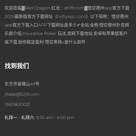
欢迎莅临▓Red Dragon 红龙：dr09.com▓悟空德州app官方下载
2026最新版官方下载网址（hnhyxxjc.com）以下简称：悟空德州
app官方下载入口APP下载网址是多少✔全站,全称:悟空德州扑克俱
乐部介绍,Insurance Poker 玩法,官网下载地址,安卓和苹果版客户
端下载,助你稳定盈利!悟空黑桃a是什么软件
找到我们
东方市留锡山49号
j9app@52j9.com
13659630021
礼拜一 - 礼拜六:
9:30 am - 6:00 pm