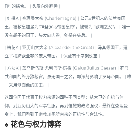
仰"
的结合。 | 头发向外翻卷 |
|
红桃K
|
查理曼大帝
(Charlemagne) | 公元8世纪末的法兰克国
王，被教皇加冕为"神圣罗马帝国皇帝"，被誉为
"欧洲之父"
。 | 唯一
没有胡子
的国王，头发向内卷，剑举在头后。 |
|
梅花K
|
亚历山大大帝
(Alexander the Great) | 马其顿国王，建
立了横跨欧亚非的庞大帝国。 | 佩戴有
十字架珠宝
|
|
方块K
|
盖乌斯乌斯·尤利乌斯·恺撒
(Gaius Julius Caesar) | 罗马
共和国的终身独裁官，虽无国王之名，却深刻影响了罗马帝国。 | 唯
一采用
侧面像
的国王。 |
这四位国王代表了
权力来源的四种不同类型
：从大卫的
血统与信
仰
，到亚历山大的
军事征服
，再到恺撒的
政治强权
，最终在查理曼
身上，我们看到了
宗教加冕
所带来的正统性与合法性。
♠️ 花色与权力博弈