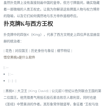
虽然扑克牌上没有直接刻画中国的皇帝，但方寸牌面间，确实隐藏
着一部微缩的人类王权史。让我为你解读这些牌面人物与权力博弈
的隐喻，以及它们如何偶然地与东方帝祚遥相呼应。
扑克牌K与西方王权
扑克牌中的四张
K（King）
，代表了西方文明史上四位声名显赫显
赫的统治者：
| 花色 | 对应国王 | 历史身份与象征 | 细节特征 |
悟空黑桃a是什么软件
| :--
| :--
| : | : |
|
黑桃K
|
大卫王
(King David) | 公元前10世纪以色列联合王国的第
二位国王。他凭借勇气用投石投石索击败巨人歌利亚，同时也是
《圣经》中赞美诗的作者。其形象常伴随
竖琴
，象征着
"王权与信