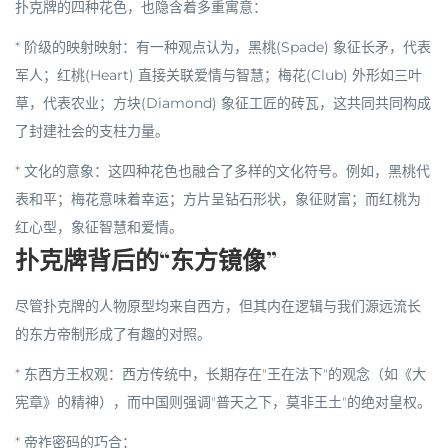
扑克牌的四种花色，也隐含着多重寓意：
*
阶级的映射映射
：有一种观点认为，
黑桃(Spade)
象征长矛，代表
军人；
红桃(Heart)
直接关联爱情与智慧；
梅花(Club)
外形如三叶
草，代表农业；
方块(Diamond)
象征工匠的砖瓦，这共同共同构成
了封建社会的支柱力量。
*
文化的意象
：这四种花色也融合了多样的文化符号。例如，黑桃代
表和平；梅花意味着幸运；方片呈钻石形状，象征财富；而红桃为
红心型，象征智慧和爱情。
扑克牌背后的“东方镜像”
尽管扑克牌的人物原型均来自西方，但其内在逻辑与我们源远流长
的东方帝制形成了有趣的对照。
*
东西方王权观
：西方传统中，长期存在"
王在法下
"的观念（如《大
宪章》的精神），而中国则强调"
普天之下，莫非王土
"的绝对皇权。
*
帝祚密码的巧合
：