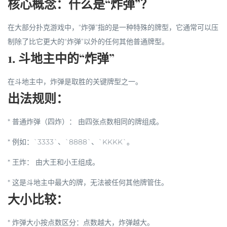
核心概念：什么是“炸弹”？
在大部分扑克游戏中，“炸弹”指的是一种特殊的牌型，它通常可以压
制除了比它更大的“炸弹”以外的
任何其他普通牌型
。
1. 斗地主中的“炸弹”
在斗地主中，炸弹是取胜的关键牌型之一。
出法规则：
*
普通炸弹（四炸）：
由
四张点数相同的牌
组成。
* 例如：`3333`、`8888`、`KKKK`。
*
王炸：
由
大王和小王
组成。
* 这是斗地主中
最大
的牌，无法被任何其他牌管住。
大小比较：
*
炸弹大小按点数区分
：点数越大，炸弹越大。