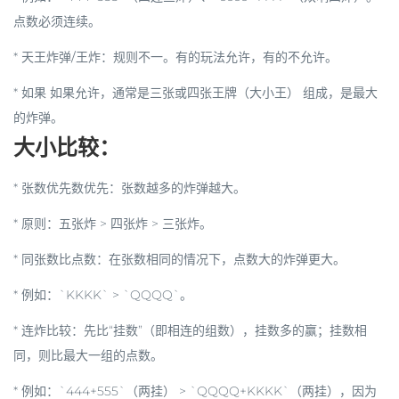
点数必须连续。
*
天王炸弹/王炸
：规则不一。有的玩法允许，有的不允许。
* 如果 如果允许，通常是
三张或四张王牌（大小王）
组成，是最大
的炸弹。
大小比较：
*
张数优先数优先
：张数越多的炸弹越大。
* 原则：五张炸 > 四张炸 > 三张炸。
*
同张数比点数
：在张数相同的情况下，点数大的炸弹更大。
* 例如：`KKKK` > `QQQQ`。
*
连炸比较
：先比“挂数”（即相连的组数），挂数多的赢；挂数相
同，则比最大一组的点数。
* 例如：`444+555`（两挂） > `QQQQ+KKKK`（两挂），因为