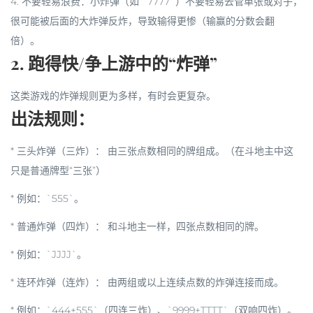
4.
不要轻易浪费
：小炸弹（如 `7777`）不要轻易去管单张或对子，
很可能被后面的大炸弹反炸，导致输得更惨（输赢的分数会翻
倍）。
2. 跑得快/争上游中的“炸弹”
这类游戏的炸弹规则更为多样，有时会更复杂。
出法规则：
*
三头炸弹（三炸）：
由
三张点数相同的牌
组成。（在斗地主中这
只是普通牌型“三张”）
* 例如：`555`。
*
普通炸弹（四炸）：
和斗地主一样，四张点数相同的牌。
* 例如：`JJJJ`。
*
连环炸弹（连炸）：
由
两组或以上连续点数的炸弹
连接而成。
* 例如：`444+555`（四连三炸）、`9999+TTTT`（双响四炸）。