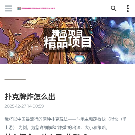
精品项目
首页
精品项目
扑克牌炸怎么出
扑克牌炸怎么出
2025-12-27 14:00:59
我将以中国最流行的两种扑克玩法——
斗地主
和
跑得快（得快（争
上游）
为例，为您详细解释“炸弹”的出法、大小和策略。