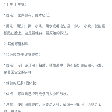
*
卫生
卫生纸：
*
优点：
家家都有，成本极低。
*
用法：用法：
撕一小条，用水或唾液沾湿一小块一小块，就能轻
松贴在脸上。这是最经典、最原始的做法。
2. 其他可选材料：
*
和纸胶带/美纹纸胶带：
*
优点：
专门设计用于粘贴，粘性适中，绝不会伤害皮肤和毛发，
是非常安全的选择。
*
裁剪的纸条+固体胶：
*
优点：
可以自己控制纸条的大小和形状。
*
注意：
使用固体胶时，不要涂太多，薄薄一层即可，否则会太
黏，难清理。