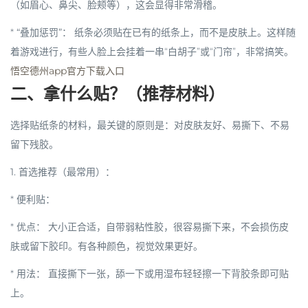
（如眉心、鼻尖、脸颊等），这会显得非常滑稽。
*
“叠加惩罚”：
纸条必须贴在已有的纸条上，而不是皮肤上。这样随
着游戏进行，有些人脸上会挂着一串“白胡子”或“门帘”，非常搞笑。
悟空德州app官方下载入口
二、拿什么贴？（推荐材料）
选择贴纸条的材料，最关键的原则是：
对皮肤友好、易撕下、不易
留下残胶
。
1. 首选推荐（最常用）：
*
便利贴：
*
优点：
大小正合适，自带弱粘性胶，很容易撕下来，不会损伤皮
肤或留下胶印。有各种颜色，视觉效果更好。
*
用法：
直接撕下一张，舔一下或用湿布轻轻擦一下背胶条即可贴
上。