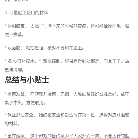
3. 尽量避免使用的材料：
*
透明胶带：
太黏了！撕下来的时候非常疼，还可能扯掉汗毛，强
烈不推荐。
*
双面胶：
粘性过强，绝对不要用在脸上。
*
胶水/液体胶水：** 难以控制，容易弄得到处都是，而且干了之后
更难清理。
总结与小贴士
*
提前准备：
在游戏开始前，先把一大堆纸条裁好或准备好，放在
桌子中央，方便取用。
*
保证舒适安全：
始终把安全和舒适放在第一位，选择对皮肤温和
的材料。
*
重在娱乐：
这个游戏的目的是为了大家开心一笑，不要太计较胜