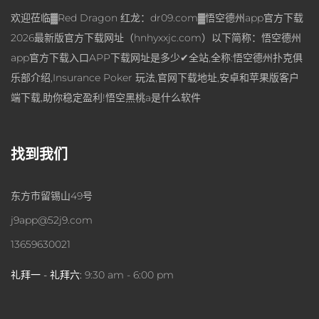
欢迎莅临▓Red Dragon 红龙：dr09.com▓悟空德州app官方下载
2026最新版官方下载网址（hnhyxxjc.com）以下简称：悟空德州
app官方下载入口APP下载网址是多少✔全站,全称:悟空德州扑克俱
乐部介绍,Insurance Poker 玩法,官网下载地址,安卓和苹果版客户
端下载,助你稳定盈利!悟空黑桃a是什么软件
找到我们
东方市留锡山49号
j9app@52j9.com
13659630021
礼拜一 - 礼拜六:
9:30 am - 6:00 pm