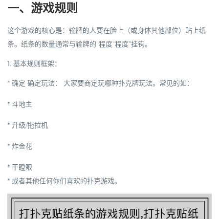
一、游戏规则
这个游戏的核心是：
输牌的人要在脸上（或身体其他部位）贴上纸
条
。纸条的数量通常与输牌的“程度“程度”挂钩。
1. 基本规则框架：
*
确定
确定玩法：
大家要商定玩哪种扑克牌玩法。常见的如：
*
斗地主
*
升级/拖拉机
*
炸金花
*
干瞪眼
* 或者其他任何你们喜欢的扑克游戏。