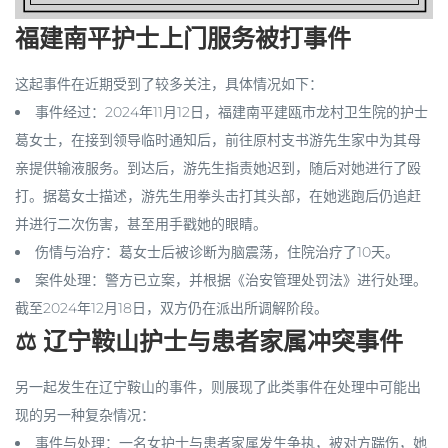
福建南平护士上门服务被打事件
这起事件在近期受到了较多关注，具体情况如下：
事件经过
：2024年11月12日，福建南平建瓯市龙村卫生院的护士
葛女士，在接到领导临时通知后，前往原村支书游先生家中为其母
亲提供输液服务。到达后，游先生指责她迟到，随后对她进行了殴
打。据葛女士描述，游先生用拳头击打其头部，在她逃跑后仍追赶
并进行二次伤害，甚至用手戳她的眼睛。
伤情与治疗
：葛女士后被诊断为脑震荡，住院治疗了10天。
案件处理
：警方已立案，并根据《治安管理处罚法》进行处理。
截至2024年12月18日，双方仍在派出所调解阶段。
⚖️ 辽宁鞍山护士与患者家属冲突事件
另一起发生在辽宁鞍山的事件，则展现了此类事件在处理中可能出
现的另一种复杂情况：
事件与处理
：一名女护士与患者家属发生争执，被对方踹伤，她