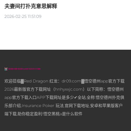
夫妻间打扑克意思解释
2026-02-25 11:51:09
欢迎莅临▓Red Dragon 红龙：dr09.com▓悟空德州app官方下载
2026最新版官方下载网址（hnhyxxjc.com）以下简称：悟空德州
app官方下载入口APP下载网址是多少✔全站,全称:悟空德州扑克俱
乐部介绍,Insurance Poker 玩法,官网下载地址,安卓和苹果版客户
端下载,助你稳定盈利!悟空黑桃a是什么软件