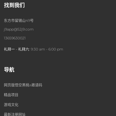
找到我们
东方市留锡山49号
j9app@52j9.com
13659630021
礼拜一 - 礼拜六:
9:30 am - 6:00 pm
导航
网页版悟空黑桃a邀请码
精品项目
游戏文化
最新注册网址